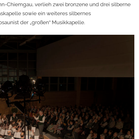
nn-Chiemgau, verlieh zwei bronzene und drei silberne
kapelle sowie ein weiteres silbernes
aunist der „großen“ Musikkapelle.