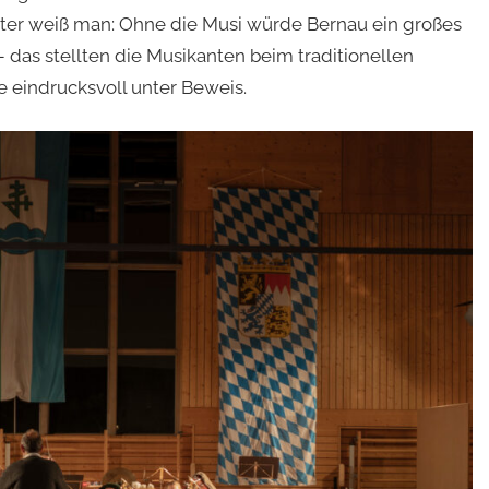
ter weiß man: Ohne die Musi würde Bernau ein großes
– das stellten die Musikanten beim traditionellen
 eindrucksvoll unter Beweis.