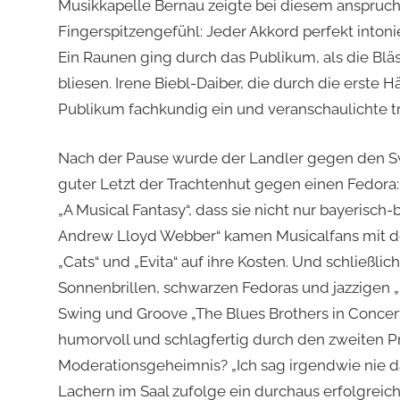
Musikkapelle Bernau zeigte bei diesem anspruch
Fingerspitzengefühl: Jeder Akkord perfekt intoni
Ein Raunen ging durch das Publikum, als die Bläs
bliesen. Irene Biebl-Daiber, die durch die erste
Publikum fachkundig ein und veranschaulichte tre
Nach der Pause wurde der Landler gegen den Sw
guter Letzt der Trachtenhut gegen einen Fedora: 
„A Musical Fantasy“, dass sie nicht nur bayerisc
Andrew Lloyd Webber“ kamen Musicalfans mit den
„Cats“ und „Evita“ auf ihre Kosten. Und schließlic
Sonnenbrillen, schwarzen Fedoras und jazzigen „H
Swing und Groove „The Blues Brothers in Concert“.
humorvoll und schlagfertig durch den zweiten Pro
Moderationsgeheimnis? „Ich sag irgendwie nie da
Lachern im Saal zufolge ein durchaus erfolgreic