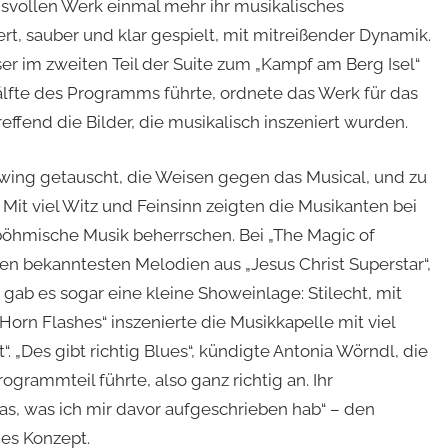
svollen Werk einmal mehr ihr musikalisches
ert, sauber und klar gespielt, mit mitreißender Dynamik.
er im zweiten Teil der Suite zum „Kampf am Berg Isel“
 Hälfte des Programms führte, ordnete das Werk für das
ffend die Bilder, die musikalisch inszeniert wurden.
ing getauscht, die Weisen gegen das Musical, und zu
Mit viel Witz und Feinsinn zeigten die Musikanten bei
h-böhmische Musik beherrschen. Bei „The Magic of
 bekanntesten Melodien aus „Jesus Christ Superstar“,
h gab es sogar eine kleine Showeinlage: Stilecht, mit
orn Flashes“ inszenierte die Musikkapelle mit viel
 „Des gibt richtig Blues“, kündigte Antonia Wörndl, die
grammteil führte, also ganz richtig an. Ihr
s, was ich mir davor aufgeschrieben hab“ – den
hes Konzept.