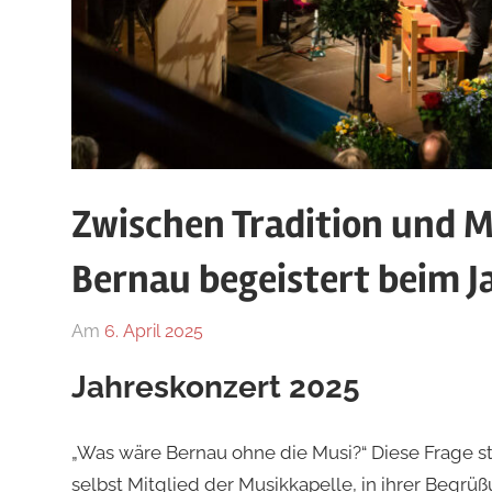
Zwischen Tradition und 
Bernau begeistert beim J
Am
6. April 2025
Von
In
Franziska
Allgemein
Jahreskonzert 2025
Osterhammer
„Was wäre Bernau ohne die Musi?“ Diese Frage ste
selbst Mitglied der Musikkapelle, in ihrer Begr