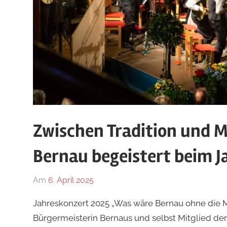
Zwischen Tradition und 
Bernau begeistert beim J
Am
6. April 2025
Von
In
Franziska
Allgemein
Jahreskonzert 2025 „Was wäre Bernau ohne die Musi
Osterhammer
Bürgermeisterin Bernaus und selbst Mitglied der